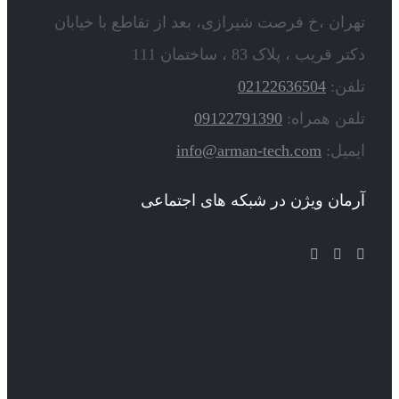
تهران ،خ فرصت شیرازی، بعد از تقاطع با خیابان
دکتر قریب ، پلاک 83 ، ساختمان 111
تلفن:
02122636504
تلفن همراه:
09122791390
ایمیل:
info@arman-tech.com
آرمان ویژن در شبکه های اجتماعی