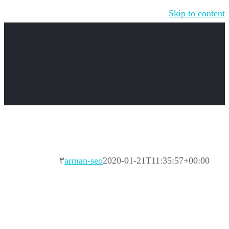
Skip to content
۳
arman-seo
2020-01-21T11:35:57+00:00