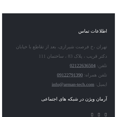
اطلاعات تماس
تهران ،خ فرصت شیرازی، بعد از تقاطع با خیابان
دکتر قریب ، پلاک 83 ، ساختمان 111
تلفن:
02122636504
تلفن همراه:
09122791390
ایمیل:
info@arman-tech.com
آرمان ویژن در شبکه های اجتماعی