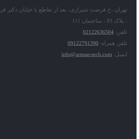
تهران ،خ فرصت شیرازی، بعد از تقاطع با خیابان دکتر قر
، پلاک 83 ، ساختمان 111
تلفن:
02122636504
تلفن همراه:
09122791390
ایمیل:
info@arman-tech.com