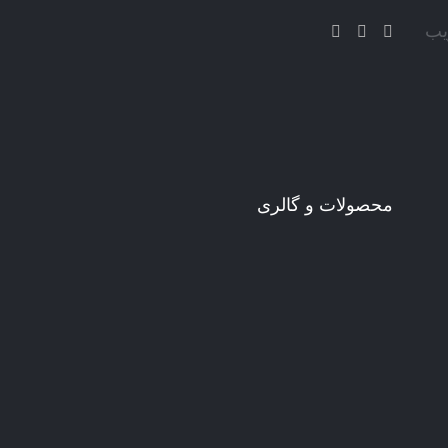
یب
محصولات و گالری