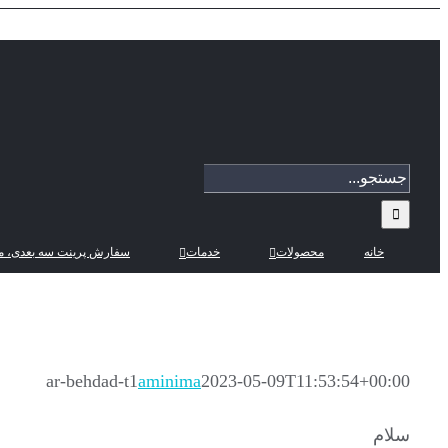
Skip
to
content
جستجو
برای:
خانه
محصولات
خدمات
سفارش پرینت سه بعدی، م
ar-behdad-t1
aminima
2023-05-09T11:53:54+00:00
سلام