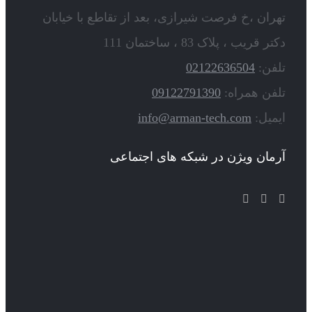
تهران ،خ فرصت شیرازی، بعد از تقاطع با خیابان
دکتر قریب ، پلاک 83 ، ساختمان 111
تلفن:
02122636504
تلفن همراه:
09122791390
ایمیل:
info@arman-tech.com
آرمان ویژن در شبکه های اجتماعی