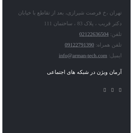
تهران ،خ فرصت شیرازی، بعد از تقاطع با خیابان
دکتر قریب ، پلاک 83 ، ساختمان 111
تلفن:
02122636504
تلفن همراه:
09122791390
ایمیل:
info@arman-tech.com
آرمان ویژن در شبکه های اجتماعی