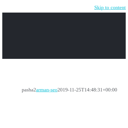
Skip to content
pasha2
arman-seo
2019-11-25T14:48:31+00:00