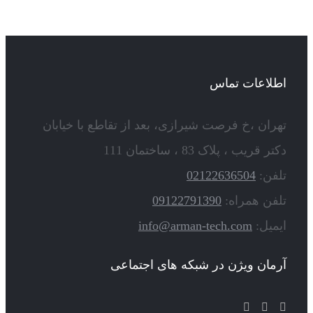
اطلاعات تماس
تهران ،خ فرصت شیرازی، بعد از تقاطع با خیابان
دکتر قریب ، پلاک 83 ، ساختمان 111
تلفن:
02122636504
تلفن همراه:
09122791390
ایمیل:
info@arman-tech.com
آرمان ویژن در شبکه های اجتماعی