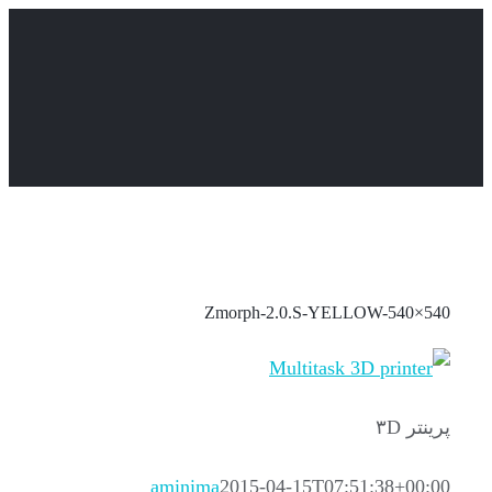
Skip
to
content
Zmorph-2.0.S-YELLOW-540×540
پرینتر ۳D
aminima
2015-04-15T07:51:38+00:00