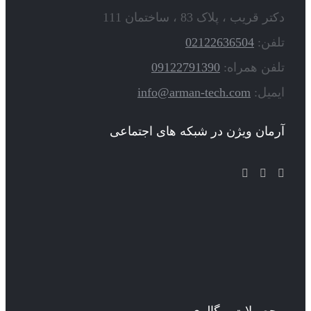
دکتر قریب ، پلاک 83 ، ساختمان 111
تلفن:
02122636504
تلفن همراه:
09122791390
ایمیل:
info@arman-tech.com
آرمان ویژن در شبکه های اجتماعی