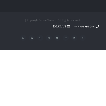
© Copyright Arman Vision | All Rights Reserved |
EMAIL US
۰۰۹۸۲۱۲۲۶۳۶۵۰۴
Facebook
Twitter
Flickr
YouTube
Instagram
Pinterest
LinkedIn
پست
الکترونیک