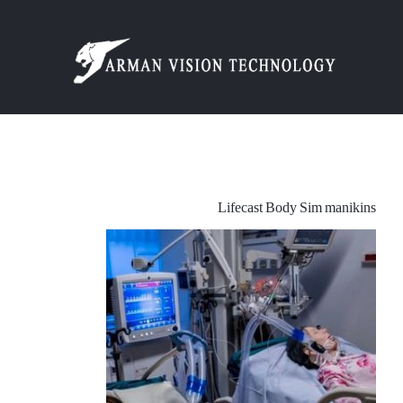
Ski
t
conten
Lifecast Body Sim manikins