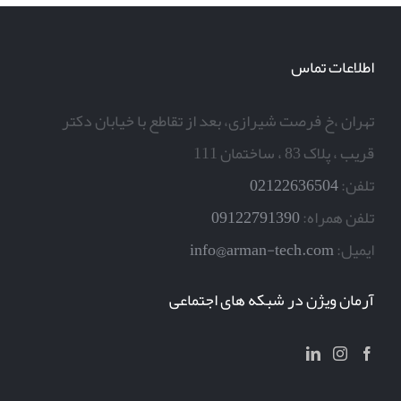
اطلاعات تماس
تهران ،خ فرصت شیرازی، بعد از تقاطع با خیابان دکتر
قریب ، پلاک 83 ، ساختمان 111
تلفن:
02122636504
تلفن همراه:
09122791390
ایمیل:
info@arman-tech.com
آرمان ویژن در شبکه های اجتماعی