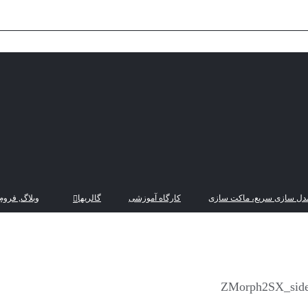
دل سازی سریع، ماکت سازی
کارگاه آموزشی
گالریها
وبلاگ, فروم
ZMorph2SX_side