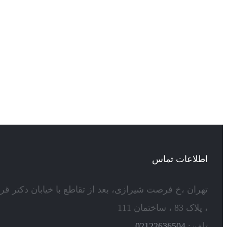
اطلاعات تماس
تهران ،خ فرصت شیرازی، بعد از تقاطع با خیابان دکتر قر
، پلاک 83 ، ساختمان 111
تلفن:
02122636504