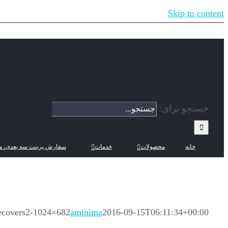
Skip to content
جستجو برای:
خانه
محصولات
خدمات
سفارش پرینت سه بعدی، م
covers2-1024×682
aminima
2016-09-15T06:11:34+00:00