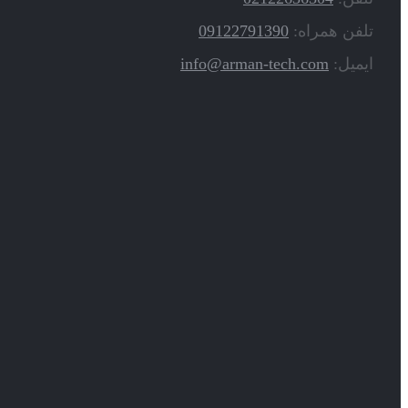
تلفن همراه:
09122791390
ایمیل:
info@arman-tech.com