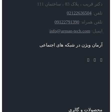
دکتر قریب ، پلاک 83 ، ساختمان 111
تلفن:
02122636504
تلفن همراه:
09122791390
ایمیل:
info@arman-tech.com
آرمان ویژن در شبکه های اجتماعی
محصولات و گالری