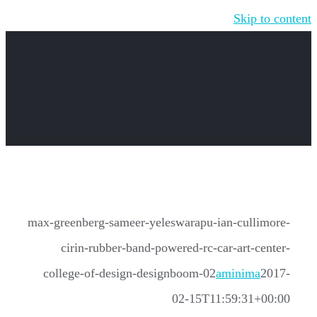
Skip to content
max-greenberg-sameer-yeleswarapu-ian-cullimore-
cirin-rubber-band-powered-rc-car-art-center-
college-of-design-designboom-02
aminima
2017-
02-15T11:59:31+00:00