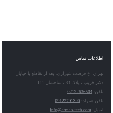
اطلاعات تماس
تهران ،خ فرصت شیرازی، بعد از تقاطع با خیابان
دکتر قریب ، پلاک 83 ، ساختمان 111
تلفن:
02122636504
تلفن همراه:
09122791390
ایمیل:
info@arman-tech.com