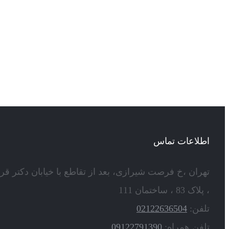
اطلاعات تماس
تهران ،خ فرصت شیرازی، بعد از تقاطع با خیابان دکتر قر
، پلاک 83 ، ساختمان 111
تلفن:
02122636504
تلفن همراه:
09122791390