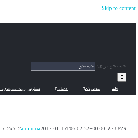
Skip to content
جستجو برای:
خانه
محصولات
خدمات
سفارش پرینت سه بعدی، م
aminima
2017-01-15T06:02:52+00:00
۸۰۶۶۲۹_logo_512x512