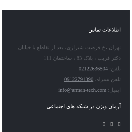
اطلاعات تماس
تهران ،خ فرصت شیرازی، بعد از تقاطع با خیابان
دکتر قریب ، پلاک 83 ، ساختمان 111
تلفن:
02122636504
تلفن همراه:
09122791390
ایمیل:
info@arman-tech.com
آرمان ویژن در شبکه های اجتماعی