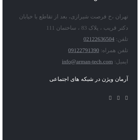
تهران ،خ فرصت شیرازی، بعد از تقاطع با خیابان
دکتر قریب ، پلاک 83 ، ساختمان 111
تلفن:
02122636504
تلفن همراه:
09122791390
ایمیل:
info@arman-tech.com
آرمان ویژن در شبکه های اجتماعی