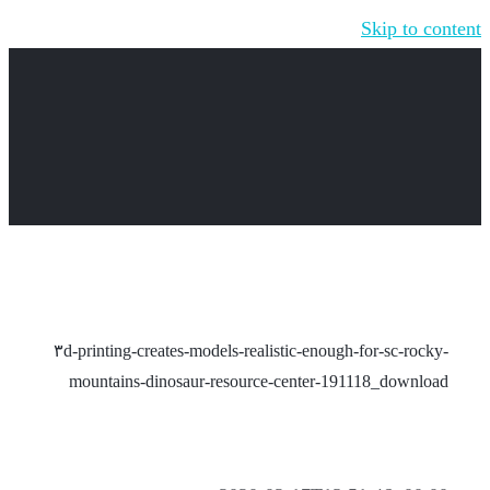
Skip to content
۳d-printing-creates-models-realistic-enough-for-sc-rocky-
mountains-dinosaur-resource-center-191118_download