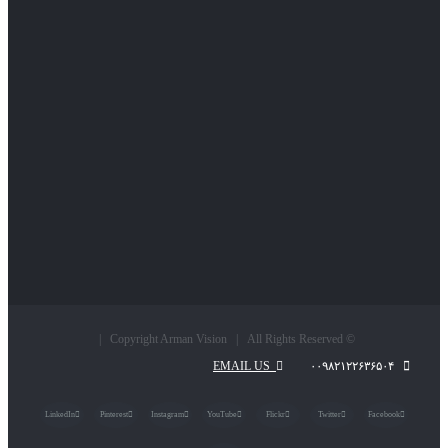
© Copyright Arman Vision | All Rights Reserved |
EMAIL US
۰۰۹۸۲۱۲۲۶۳۶۵۰۴
LinkedIn
Pinterest
Instagram
YouTube
Flickr
Twitter
Facebook