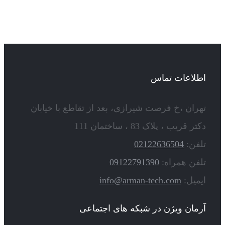
اطلاعات تماس
تهران ،خ فرصت شیرازی، بعد از تقاطع با خیابان
دکتر قریب ، پلاک 83 ، ساختمان 111
تلفن:
02122636504
تلفن همراه:
09122791390
ایمیل:
info@arman-tech.com
آرمان ویژن در شبکه های اجتماعی