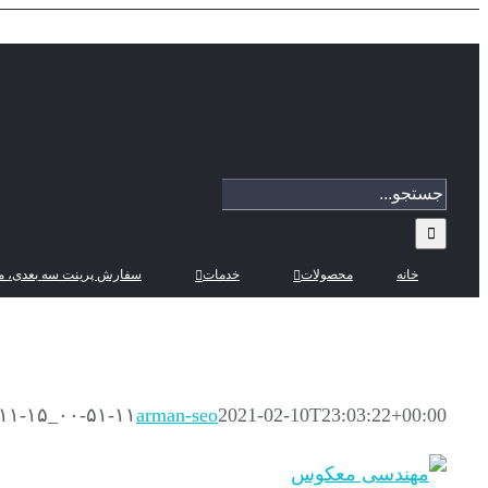
Skip
to
content
جستجو
برای:
خانه
محصولات
خدمات
سفارش پرینت سه بعدی، م
-۱۱-۱۵_۰۰-۵۱-۱۱
arman-seo
2021-02-10T23:03:22+00:00