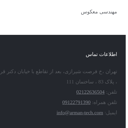
مهندسی معکوس
اطلاعات تماس
تهران ،خ فرصت شیرازی، بعد از تقاطع با خیابان دکتر قر
، پلاک 83 ، ساختمان 111
تلفن:
02122636504
تلفن همراه:
09122791390
ایمیل:
info@arman-tech.com