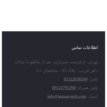
اطلاعات تماس
تهران ،خ فرصت شیرازی، بعد از تقاطع با خیابان
دکتر قریب ، پلاک 83 ، ساختمان 111
تلفن:
02122636504
تلفن همراه:
09122791390
ایمیل:
info@arman-tech.com