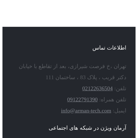
اطلاعات تماس
تهران ،خ فرصت شیرازی، بعد از تقاطع با خیابان
دکتر قریب ، پلاک 83 ، ساختمان 111
تلفن:
02122636504
تلفن همراه:
09122791390
ایمیل:
info@arman-tech.com
آرمان ویژن در شبکه های اجتماعی