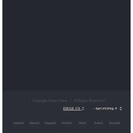
© Copyright Arman Vision | All Rights Reserved |
EMAIL US
۰۰۹۸۲۱۲۲۶۳۶۵۰۴
LinkedIn
Pinterest
Instagram
YouTube
Flickr
Twitter
Facebook