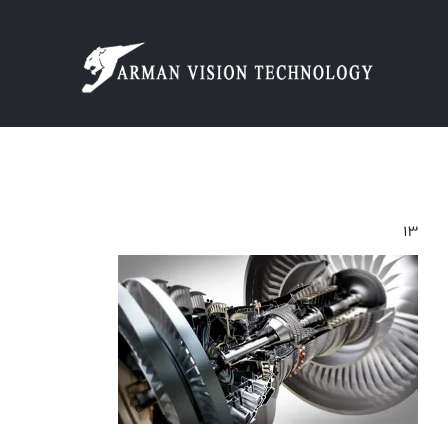
Ski
t
conten
۱۳