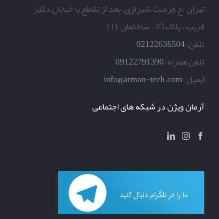
تهران ،خ فرصت شیرازی، بعد از تقاطع با خیابان دکتر
قریب ، پلاک 83 ، ساختمان 111
تلفن:
02122636504
تلفن همراه:
09122791390
ایمیل:
info@arman-tech.com
آرمان ویژن در شبکه های اجتماعی