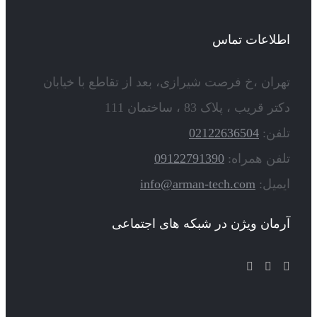
اطلاعات تماس
تهران ،خ فرصت شیرازی، بعد از تقاطع با خیابان
دکتر قریب ، پلاک 83 ، ساختمان 111
تلفن:
02122636504
تلفن همراه:
09122791390
ایمیل:
info@arman-tech.com
آرمان ویژن در شبکه های اجتماعی