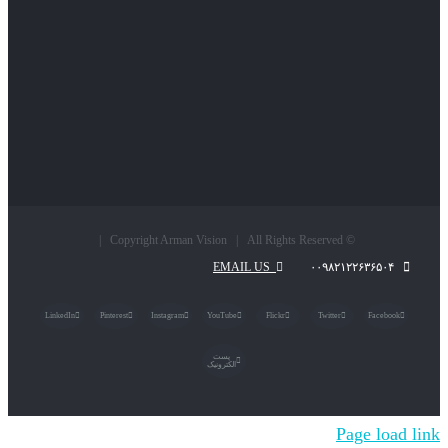
© Copyright Arman Vision | All Rights Reserved |
EMAIL US
۰۰۹۸۲۱۲۲۶۳۶۵۰۴
LinkedIn
Pinterest
Instagram
YouTube
Flickr
Twitter
Facebook
پست
الکترونیک
Page load link