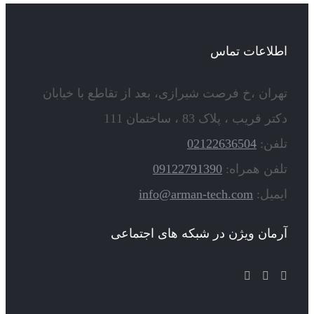
اطلاعات تماس
تهران ،خ فرصت شیرازی، بعد از تقاطع با خیابان
دکتر قریب ، پلاک 83 ، ساختمان 111
تلفن:
02122636504
تلفن همراه:
09122791390
ایمیل:
info@arman-tech.com
آرمان ویژن در شبکه های اجتماعی