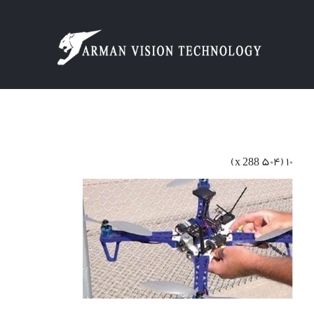
Ski
t
conten
۱۰ (۵۰۴ x 288)