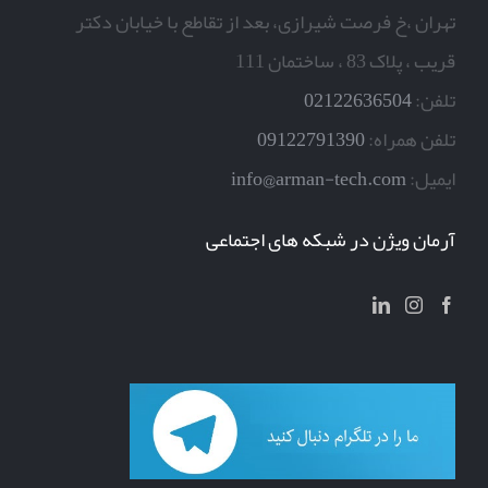
تهران ،خ فرصت شیرازی، بعد از تقاطع با خیابان دکتر
قریب ، پلاک 83 ، ساختمان 111
تلفن:
02122636504
تلفن همراه:
09122791390
ایمیل:
info@arman-tech.com
آرمان ویژن در شبکه های اجتماعی