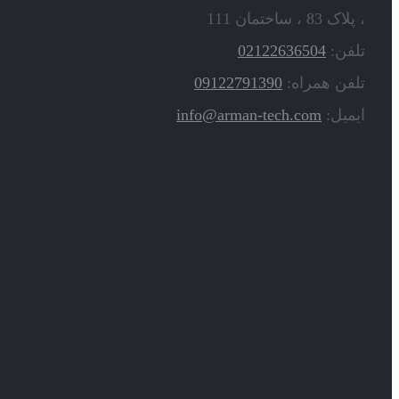
، پلاک 83 ، ساختمان 111
تلفن:
02122636504
تلفن همراه:
09122791390
ایمیل:
info@arman-tech.com