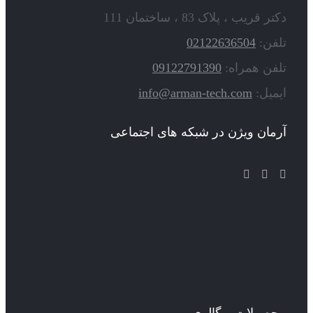
دکتر قریب ، پلاک 83 ، ساختمان 111
تلفن:
02122636504
تلفن همراه:
09122791390
ایمیل:
info@arman-tech.com
آرمان ویژن در شبکه های اجتماعی