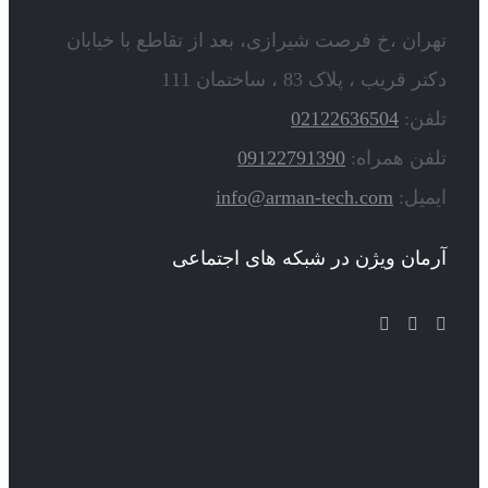
تهران ،خ فرصت شیرازی، بعد از تقاطع با خیابان
دکتر قریب ، پلاک 83 ، ساختمان 111
تلفن:
02122636504
تلفن همراه:
09122791390
ایمیل:
info@arman-tech.com
آرمان ویژن در شبکه های اجتماعی