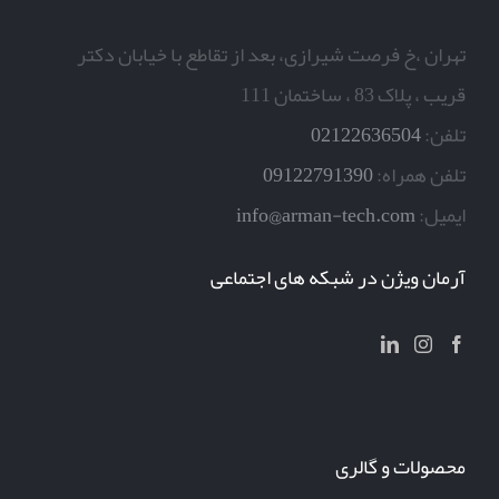
تهران ،خ فرصت شیرازی، بعد از تقاطع با خیابان دکتر
قریب ، پلاک 83 ، ساختمان 111
تلفن:
02122636504
تلفن همراه:
09122791390
ایمیل:
info@arman-tech.com
آرمان ویژن در شبکه های اجتماعی
محصولات و گالری