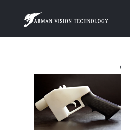
Ski
t
conten
۱