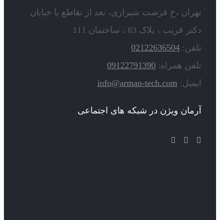
تهران ،خ فرصت شیرازی، بعد از تقاطع با خیابان
دکتر قریب ، پلاک 83 ، ساختمان 111
تلفن:
02122636504
تلفن همراه:
09122791390
ایمیل:
info@arman-tech.com
آرمان ویژن در شبکه های اجتماعی