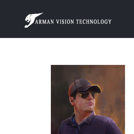
Ski
t
conten