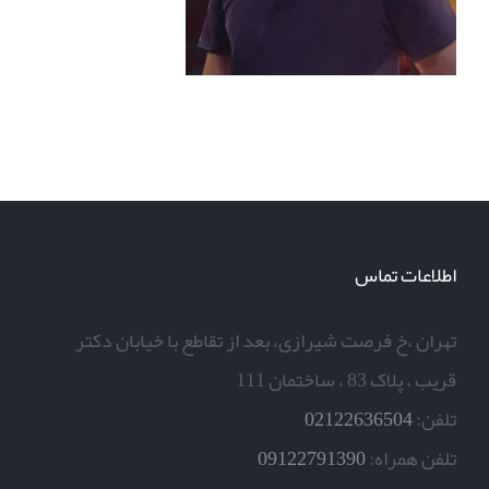
اطلاعات تماس
تهران ،خ فرصت شیرازی، بعد از تقاطع با خیابان دکتر
قریب ، پلاک 83 ، ساختمان 111
تلفن:
02122636504
تلفن همراه:
09122791390