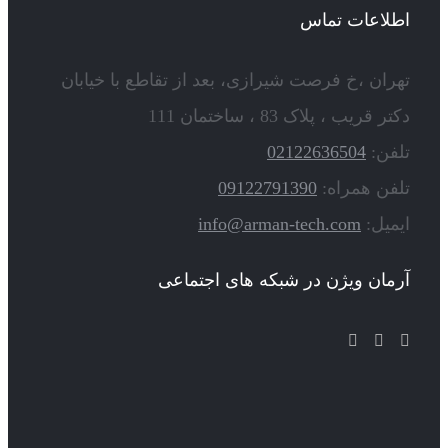
اطلاعات تماس
تهران ،خ فرصت شیرازی، بعد از تقاطع با خیابان
دکتر قریب ، پلاک 83 ، ساختمان 111
تلفن:
02122636504
تلفن همراه:
09122791390
ایمیل:
info@arman-tech.com
آرمان ویژن در شبکه های اجتماعی