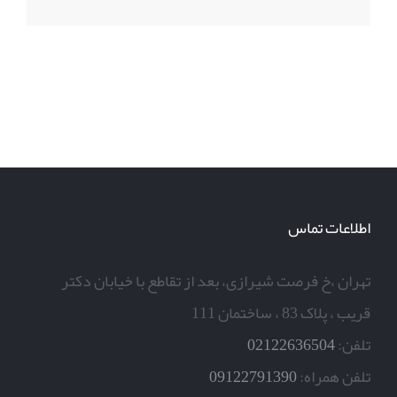
اطلاعات تماس
تهران ،خ فرصت شیرازی، بعد از تقاطع با خیابان دکتر
قریب ، پلاک 83 ، ساختمان 111
تلفن:
02122636504
تلفن همراه:
09122791390