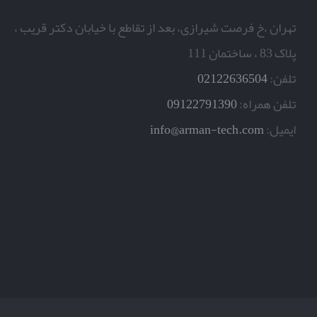
تهران ،خ فرصت شیرازی، بعد از تقاطع با خیابان دکتر قریب ،
پلاک 83 ، ساختمان 111
تلفن:
02122636504
تلفن همراه:
09122791390
ایمیل:
info@arman-tech.com