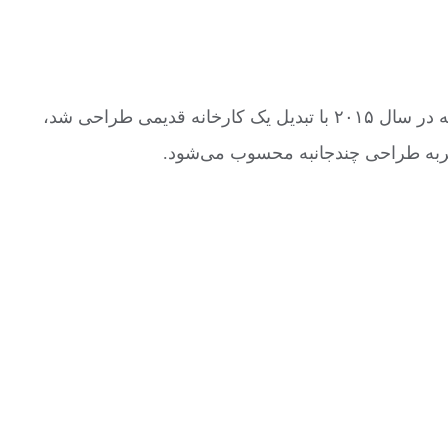
یکی از شاخص‌ترین پروژه‌ها در این حوزه، همکاری OMA به سرپرستی رِم کولهاس با پرادا است. Fondazione Prada، که در سال ۲۰۱۵ با تبدیل یک کارخانه قدیمی طراحی شد،
جربه طراحی چندجانبه محسوب می‌شود.