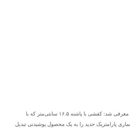
زاها حدید، معمار معروف با سبک آینده‌نگر، با برند کفش United Nude در سال ۲۰۱۳ همکاری کرد. این اثر با نام NOVA معرفی شد: کفشی با پاشنه ۱۶.۵ سانتی‌متر که با
اری پارامتریک حدید را به یک محصول پوشیدنی تبدیل