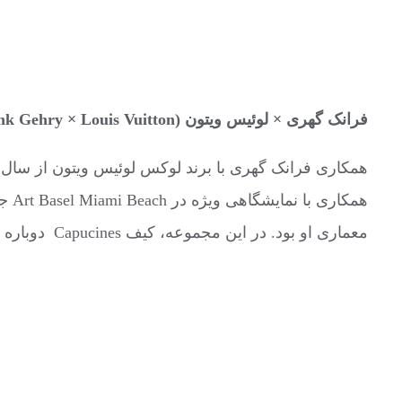
فرانک گهری × لوئیس ویتون
(Frank Gehry × Louis Vuitton)
همک
معماری او بود. در این مجموعه، کیف Capucines دوباره توسط زبان فرم وحیوانات و ساختارهای پیچیده و متریال‌های نوین گهری تفسیر شد.