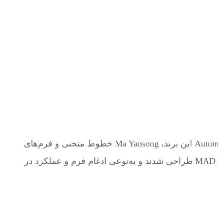
فندی با همکاری چندین معمار برجسته، همیشه به دنبال بازتعریف رابطه مد و فضا بوده است. در مجموعه Autumn-Winter 24 این برند، Ma Yansong خطوط منحنی و فرم‌های
پویا از پروژه‌های معماری‌اش را به طراحی کیف و اکسسوری منتقل کرد. این محصولات با الهام از سازه‌های MAD Architects طراحی شدند و به‌نوعی ادغام فرم و عملکرد در