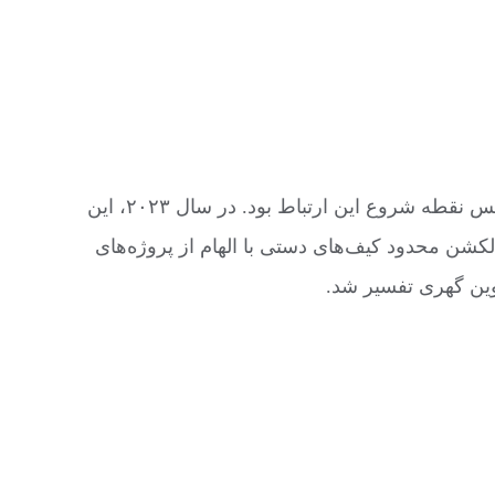
همکاری فرانک گهری با برند لوکس لوئیس ویتون از سال ۲۰۱۴ آغاز شد. ابتدا طراحی Louis Vuitton Foundation در پاریس نقطه شروع این ارتباط بود. در سال ۲۰۲۳، این
و اسکچ‌های گهری و کالکشن محدود کیف‌های دستی با الهام از پروژه‌های