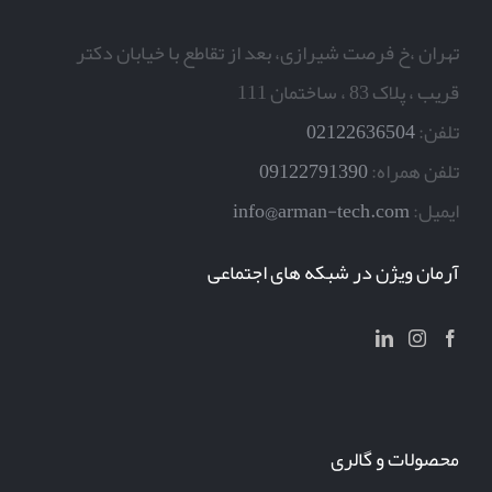
تهران ،خ فرصت شیرازی، بعد از تقاطع با خیابان دکتر
قریب ، پلاک 83 ، ساختمان 111
تلفن:
02122636504
تلفن همراه:
09122791390
ایمیل:
info@arman-tech.com
آرمان ویژن در شبکه های اجتماعی
محصولات و گالری