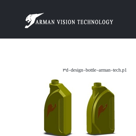
Ski
t
conten
۳d-design-bottle-arman-tech.p1