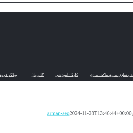
دل سازی سریع، ماکت سازی
کارگاه آموزشی
گالریها
وبلاگ, فروم
arman-seo
2024-11-28T13:46:44+00:00