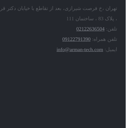
تهران ،خ فرصت شیرازی، بعد از تقاطع با خیابان دکتر قر
، پلاک 83 ، ساختمان 111
تلفن:
02122636504
تلفن همراه:
09122791390
ایمیل:
info@arman-tech.com