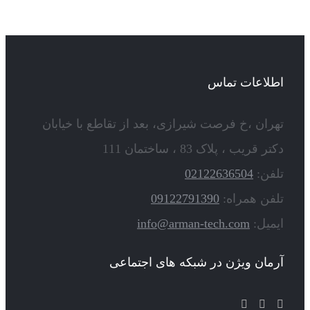
اطلاعات تماس
تهران ،خ فرصت شیرازی، بعد از تقاطع با خیابان
دکتر قریب ، پلاک 83 ، ساختمان 111
تلفن:
02122636504
تلفن همراه:
09122791390
ایمیل:
info@arman-tech.com
آرمان ویژن در شبکه های اجتماعی