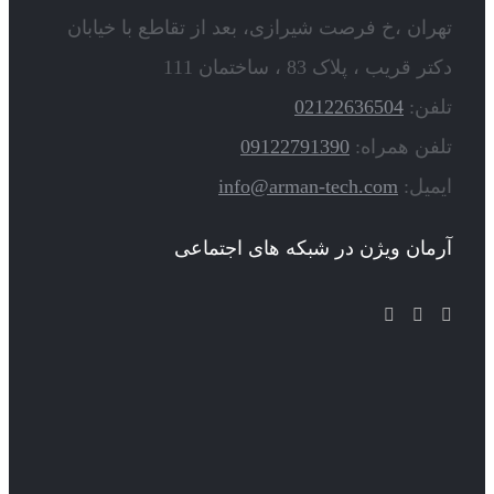
تهران ،خ فرصت شیرازی، بعد از تقاطع با خیابان
دکتر قریب ، پلاک 83 ، ساختمان 111
تلفن:
02122636504
تلفن همراه:
09122791390
ایمیل:
info@arman-tech.com
آرمان ویژن در شبکه های اجتماعی