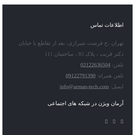
اطلاعات تماس
تهران ،خ فرصت شیرازی، بعد از تقاطع با خیابان
دکتر قریب ، پلاک 83 ، ساختمان 111
تلفن:
02122636504
تلفن همراه:
09122791390
ایمیل:
info@arman-tech.com
آرمان ویژن در شبکه های اجتماعی