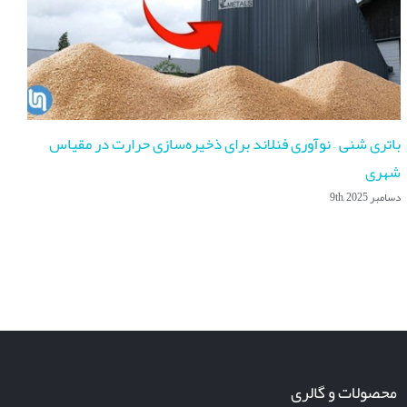
باتری شنی – نوآوری فنلاند برای ذخیره‌سازی حرارت در مقیاس
شهری
دسامبر 9th, 2025
چش
فوریه 
محصولات و گالری