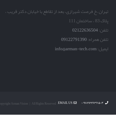
تهران ،خ فرصت شیرازی، بعد از تقاطع با خیابان دکتر قریب ،
پلاک 83 ، ساختمان 111
تلفن:
02122636504
تلفن همراه:
09122791390
ایمیل:
info@arman-tech.com
EMAIL US
۰۰۹۸۲۱۲۲۶۳۶۵۰۴
© Copyright Arman Vision | All Rights Reserved |