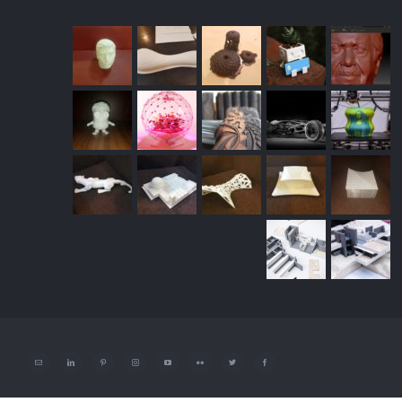
Facebook
Twitter
Flickr
YouTube
Instagram
Pinterest
LinkedIn
پست
الکترونیک